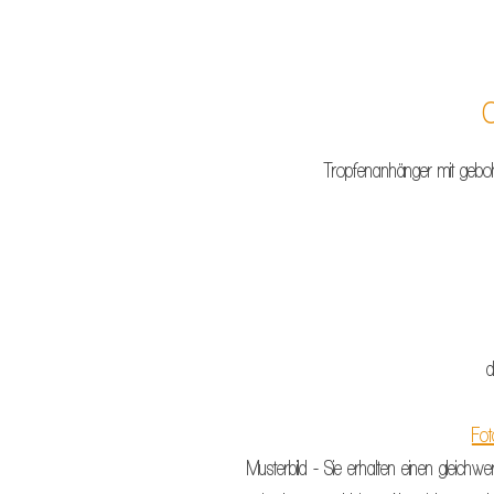
O
Tropfenanhänger mit gebo
d
Fot
Musterbild - Sie erhalten einen gleichwe