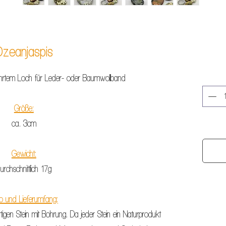
zeanjaspis
hrtem Loch für Leder- oder Baumwollband
Größe:
ca. 3cm
Gewicht:
urchschnittlich 17g
o und Lieferumfang:
rtigen Stein mit Bohrung.
Da jeder Stein ein Naturprodukt