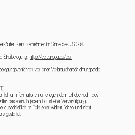
erkäufer Kleinunternehmer im Sinne des UStG ist.
-Streitbeilegung:
https://ec.europa.eu/odr
beilegungsverfahren vor einer Verbraucherschlichtungsstelle
TE
ffentlichten Informationen unterliegen dem Urheberrecht des
tter bestehen. In jedem Fall ist eine Vervielfältigung,
 ausschließlich im Falle einer widerruflichen und nicht
s gestattet.