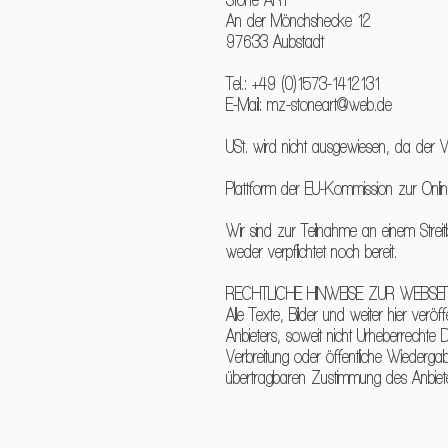
An der Mönchshecke 12
97633 Aubstadt
Tel.: +49 (0)1573-1412131
E-Mail: mz-stoneart@web.de
USt. wird nicht ausgewiesen, da der V
Plattform der EU-Kommission zur Online
Wir sind zur Teilnahme an einem Streit
weder verpflichtet noch bereit.
RECHTLICHE HINWEISE ZUR WEBSEI
Alle Texte, Bilder und weiter hier verö
Anbieters, soweit nicht Urheberrechte Dri
Verbreitung oder öffentliche Wiedergabe
übertragbaren Zustimmung des Anbieter