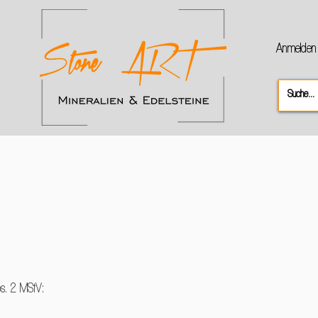
Anmelden
bs. 2 MStV: