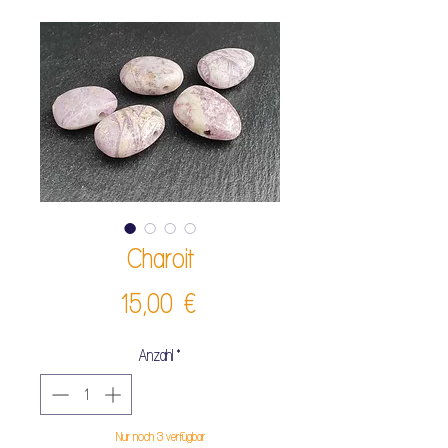
Charoit
Preis
15,00 €
Anzahl
*
Nur noch 3 verfügbar