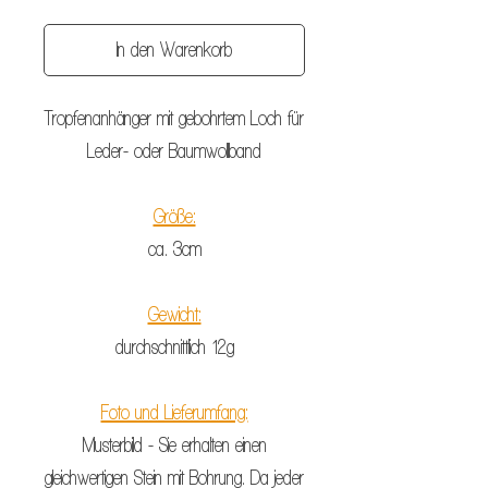
In den Warenkorb
Tropfenanhänger mit gebohrtem Loch für
Leder- oder Baumwollband
Größe:
ca. 3cm
Gewicht:
durchschnittlich 12g
Foto und Lieferumfang:
Musterbild - Sie erhalten einen
gleichwertigen Stein mit Bohrung.
Da jeder