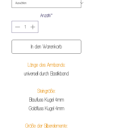
Anzahl
*
In den Warenkorb
Länge des Armbands:
universell durch Elastikband
Steingröße:
Blaufluss Kugel 4mm
Goldfluss Kugel 4mm
Größe der Silberelemente: