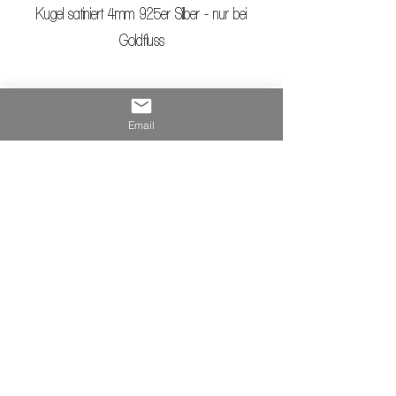
Kugel satiniert 4mm 925er Silber - nur bei
Goldfluss
Email
Produktsicherheit
Mineralien sind natürliche Produkte, deren
Herstellerangaben
Eigenschaften variieren können. Sie können spröde,