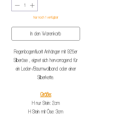
Nur noch 1 verfügbar
In den Warenkorb
Regenbogenfluorit Anhänger mit 925er
Silberöse , eignet sich hervorragend für
ein Leder-/Baumwollband oder einer
Silberkette.
Größe:
H nur Stein: 2cm
H Stein mit Öse: 3cm